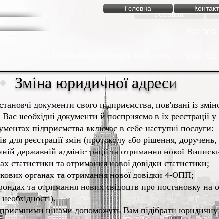
rs
Головна
Контакт
Головна
s
098 309 
btpartners.office@gmail.com
093 100 
Зміна юридичної адреси
становчі документи свого підприємства, пов'язані із змі
 Вас необхідні документи й посприяємо в їх реєстрації у
кументах підприємства включає в себе наступні послуги:
в для реєстрації змін (протоколу або рішення, доручень, 
нній державній адміністрації та отримання нової Виписк
нах статистики та отримання нової довідки статистики;
ткових органах та отримання нової довідки 4-ОПП;
фондах та
отримання нових свідоцтв про постановку на о
необхідності).
а приємними цінами допоможуть Вам підібрати юридичну