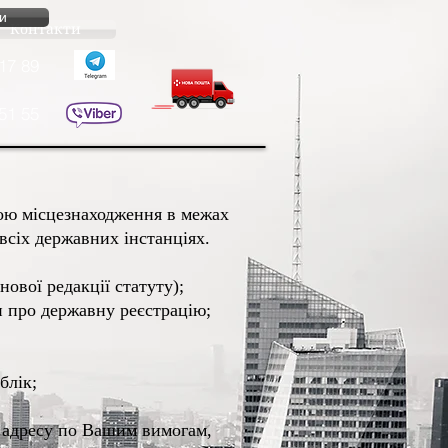
и
Контакти
17 89
51 55
ною місцезнаходження в межах
 всіх державних інстанціях.
нової редакції статуту);
и про державну реєстрацію;
блік;
 адресу по Вашим вимогам,