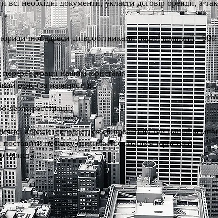
и всі необхідні документи, укласти договір оренди, а та
 юридичної адреси співробітниками нашої компанії - 900 
у перереєстрації нашим юристам:
вий офіс (за наявності);
о держ. реєстрації;
ичної адреси (складається співробітниками нашої компан
 і поставити печатку (висилається нашим юристом);
го юриста.