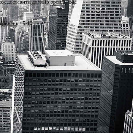
кож доставити договір оренди Вас
гривень / 5-10 днів*
ії);