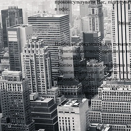
проконсультувати Вас, підготуват
в офіс.
Зміна
Необхідні документи для початк
- Оригінал договору оренди на но
- Оригінал статуту;
- Копію виписки або свідоцтва пр
- Оригінал довідки зі статистики;
- Протокол зборів про зміну юрид
- Підписати реєстраційні картки
- Підписати довіреність на нашо