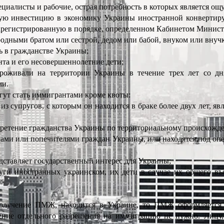
циалисты и рабочие, острая потребность в которых является о
ную инвестицию в экономику Украины иностранной конвертир
зарегистрированную в порядке, определенном Кабинетом Минис
родными братом или сестрой, дедом или бабой, внуком или вну
сь в гражданстве Украины;
нта и его несовершеннолетние дети;
роживали на территории Украины в течение трех лет со дня
ми.
огут стать иммигрантами кроме квоты:
 из супругов, с которым он находится в браке более двух лет, 
бретение гражданства Украины по территориальному происхожд
унами или попечителями граждан Украины, или находятся под оп
дставляет государственный интерес для Украины;
руги иностранных украинском, их дети в случае их общего въ
получение
ПМЖ
, находится в Украине, то ПМЖ оформляется
ние отдельного разрешения на иммиграцию не нужно. Лицу, 