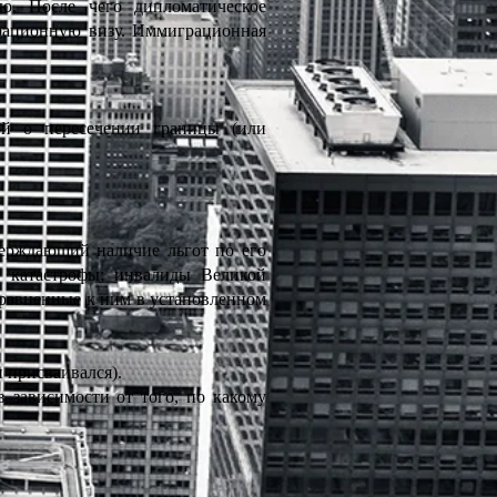
ю. После чего дипломатическое
рационную визу. Иммиграционная
ой о пересечении границы (или
тверждающий наличие льгот по его
й катастрофы; инвалиды Великой
иравненные к ним в установленном
 присваивался).
зависимости от того, по какому