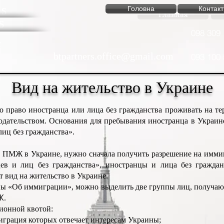
rs
Головна
Контакт
Главная
s
098 309 
btpartners.office@gmail.com
093 100 
Вид на жительство в Украине
то право иностранца или лица без гражданства проживать на т
одательством. Основания для пребывания иностранца в Украин
лиц без гражданства».
ь
ПМЖ
в Украине, нужно сначала получить разрешение на имми
ев и лиц без гражданства», иностранцы и лица без граждан
 вид на жительство в Украине.
ины «Об иммиграции», можно выделить две группы лиц, получа
Ж
.
ционной квотой:
миграция которых отвечает интересам Украины;