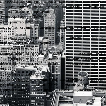
да необходимо сначала получить разрешение на иммиграци
ское учреждение Украины по его обращению оформляет иммиг
ого года со дня ее оформления.
ПМЖ
мых для оформления
:
 на жительство в Украине;
анца, копия страниц с личными данными, визой и отметк
нский язык страницы паспорта с личными данными иностранца;
нии разрешения на иммиграцию;
 (на матовой бумаге);
ственной пошлины в размере - 85,00 грн. или документ, под
 к категориям 1 и 2 пострадавших вследствие Чернобыльско
инов (партизан), которые погибли или пропали без вести, и пр
пп);
 в размере - 52,49 грн .;
рганом, справки о присвоении идентификационного номера (если
еобходимых для получения ПМЖ в Украине может меняться в 
ранный гражданин имеет право на получение указанного вида.