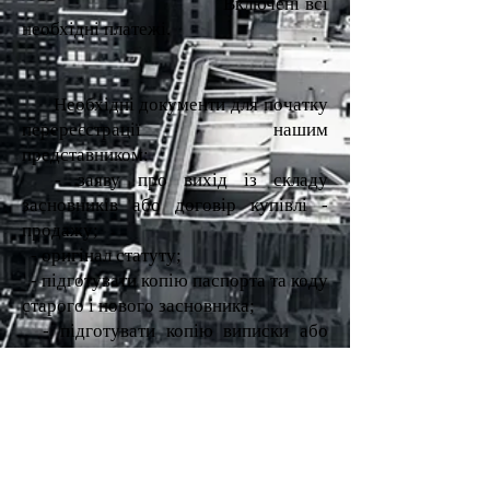
Включені всі
необхідні платежі.
Необхідні документи для початку
перереєстрації нашим
представником:
- заяву про вихід із складу
засновників або договір купівлі
-
продажу;
- оригінал статуту;
- підготувати копію паспорта та коду
старого і нового засновника;
- підготувати копію виписки або
свідоцтва про держ. реєстрації;
- підготувати оригінал довідки зі
статистики;
- підписати протокол зборів про
зміну засновника (складається
співробітниками нашої компанії);