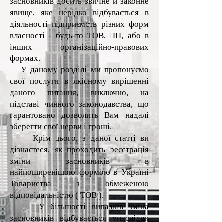
засновників досить звичне й законне
явище, яке нерідко відбувається в
діяльності підприємств різних форм
власності - будь-то ТОВ, ПП, або в
інших організаційно-правових
формах.
У даному розділі ми пропонуємо
свої послуги в якісному вирішенні
даного питання, виключно, на
підставі чинного законодавства, що
гарантовано дозволить Вам надалі
зберегти свої нерви і гроші.
Крім цього, з даної статті ви
дізнаєтеся, як проходить реєстрація
зміни засновників в
найпоширенішою формою в Україні
Товариства з обмеженою
відповідальністю ( ТОВ ).
У більшості випадків зміна
засновників відбувається унаслідок