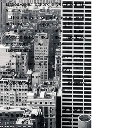
відходження одного з учасників від
бізнесу.
Подібні дії можуть бути викликані
виїздом за кордон, вирішенням
житлових питань або іншими
обставинами, які, як наслідок,
призводять до зміни складу
засновників.
Зміни складу засновників можуть
сприяти різні причини, до кожної з
яких ми підходимо в
індивідуальному порядку,
дозволяючи нашим клієнтам
безперервно вести свій бізнес.
Зміна засновника
співробітниками нашої компанії
900 гривень / 5-10 днів*