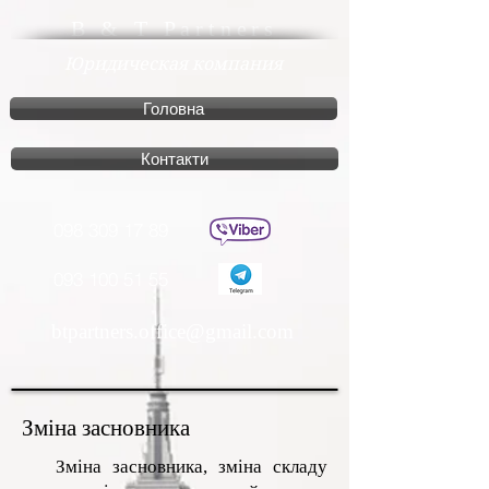
B & T Partners
Юридическая компания
Головна
Контакти
098 309 17 89
093 100 51 55
btpartners.office@gmail.com
Зміна засновника
Зміна засновника, зміна складу