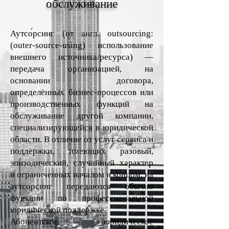
обслуживание
Аутсо́рсинг (от англ. outsourcing:
(outer-source-using) использование
внешнего источника/ресурса) —
передача организацией, на
основании договора,
определённых бизнес-процессов или
производственных функций на
обслуживание другой компании,
специализирующейся в юридической
области. В отличие от услуг сервиса и
поддержки, имеющих разовый,
эпизодический, случайный характер
и ограниченных началом и концом, на
аутсорсинг передаются обычно
функции по профессиональной
юридической поддержке.
Абонентское юридическое