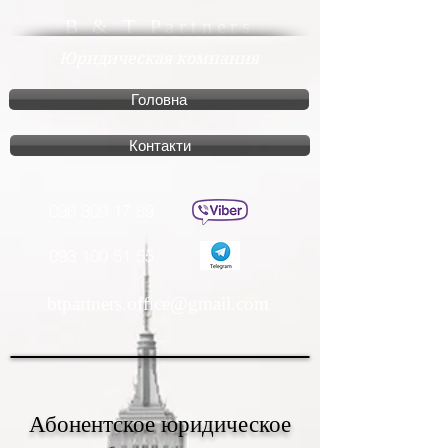
B & T Partners
Юридическая компания
Головна
Контакти
098 309 17 89
093 100 51 55
btpartners.office@gmail.com
Абонентское юридическое