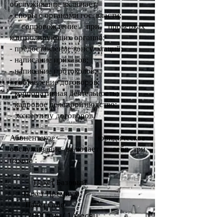
обслуживание включает:
- споры с органами гос. власти;
- сопровождение при проверках
контролирующих органов;
- предоставление консультаций;
- написание приказов;
- написание
протоколов;
- составление договоров;
- корпоративная деятельность;
- кадровое делопроизводство;
- экспертизу договоров.
Абонентское юридическое
обслуживание
включает в себя три
пакета :
Пакет Базовый
Пакет Премиум
Пакет Gold
2000 грн/ 1 месяц