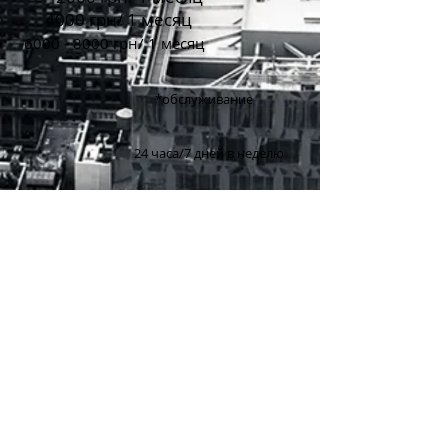
4000 грн/ 1 месяц
6000 - 8000
грн/ 1 месяц
*обслуживание
24 часа/7 дней в неделю
С клиентом заключаеться договор
на
юридическое обслуживание
в
строк на 1 месяц, который при
желании клиента может
быть
пролонгирован.
Політика конфіденційності.